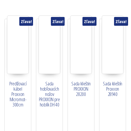
Zľava!
Zľava!
Zľava!
Zľava!
Predlžovací
Sada
Sada klieštin
Sada klieštín
kábel
hobľovacích
PROXXON
Proxxon
Proxxon
nožov
28200
28940
Micromot-
PROXXON pre
300cm
hoblík DH 40