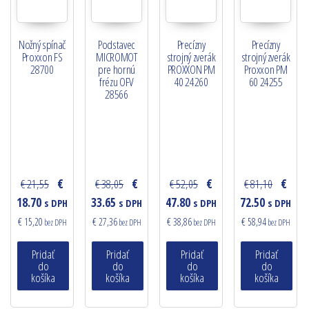
Nožný spínač
Podstavec
Precízny
Precízny
Proxxon FS
MICROMOT
strojný zverák
strojný zverák
28700
pre hornú
PROXXON PM
Proxxon PM
frézu OFV
40 24260
60 24255
28566
€ 21,55
€
€ 38,05
€
€ 52,05
€
€ 81,10
€
18.70
33.65
47.80
72.50
s DPH
s DPH
s DPH
s DPH
€ 15,20
€ 27,36
€ 38,86
€ 58,94
bez DPH
bez DPH
bez DPH
bez DPH
Pridať
Pridať
Pridať
Pridať
do
do
do
do
košíka
košíka
košíka
košíka