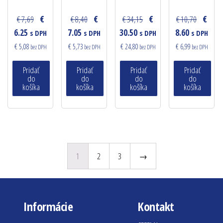
€ 7,69
€
€ 8,40
€
€ 34,15
€
€ 10,70
€
6.25
7.05
30.50
8.60
s DPH
s DPH
s DPH
s DPH
€ 5,08
€ 5,73
€ 24,80
€ 6,99
bez DPH
bez DPH
bez DPH
bez DPH
Pridať
Pridať
Pridať
Pridať
do
do
do
do
košíka
košíka
košíka
košíka
1
2
3
→
Informácie
Kontakt