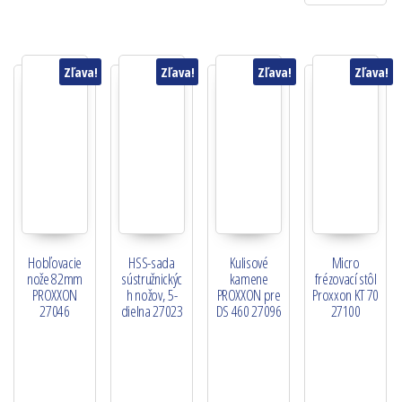
Zľava!
Zľava!
Zľava!
Zľava!
Hobľovacie
HSS-sada
Kulisové
Micro
nože 82mm
sústružnickýc
kamene
frézovací stôl
PROXXON
h nožov, 5-
PROXXON pre
Proxxon KT 70
27046
dielna 27023
DS 460 27096
27100