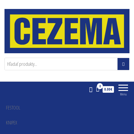
Cezema
0
0.00€
Menu
FESTOOL
KNIPEX