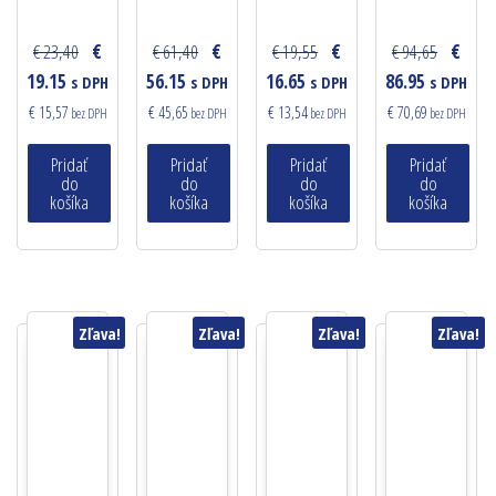
€ 23,40
€
€ 61,40
€
€ 19,55
€
€ 94,65
€
19.15
56.15
16.65
86.95
s DPH
s DPH
s DPH
s DPH
€ 15,57
€ 45,65
€ 13,54
€ 70,69
bez DPH
bez DPH
bez DPH
bez DPH
Pridať
Pridať
Pridať
Pridať
do
do
do
do
košíka
košíka
košíka
košíka
Zľava!
Zľava!
Zľava!
Zľava!