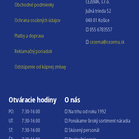
CEZEMA, s.r.o.
Obchodné podmienky
Južná trieda 52
Ochrana osobných údajov
040 01 Košice
055 6783557
Platby a doprava
cezema@cezema.sk
Reklamačný poriadok
Odstúpenie od kúpnej zmluvy
Otváracie hodiny
O nás
PO:
7:30-16:00
Na trhu od roku 1992
UT:
7:30-16:00
Ponúkame široký sortiment náradia
ST:
7:30-16:00
Skúsený personál