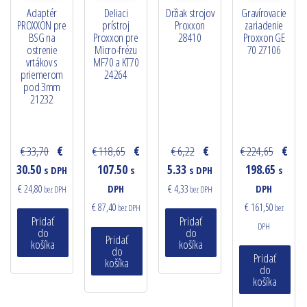
Adaptér
Deliaci
Držiak strojov
Gravírovacie
PROXXON pre
prístroj
Proxxon
zariadenie
BSG na
Proxxon pre
28410
Proxxon GE
ostrenie
Micro-frézu
70 27106
vrtákov s
MF70 a KT70
priemerom
24264
pod 3mm
21232
€ 33,70
€
€ 118,65
€
€ 6,22
€
€ 224,65
€
30.50
107.50
5.33
198.65
s DPH
s
s DPH
s
€ 24,80
DPH
€ 4,33
DPH
bez DPH
bez DPH
€ 87,40
€ 161,50
bez DPH
bez
Pridať
Pridať
DPH
do
do
Pridať
košíka
košíka
do
Pridať
košíka
do
košíka