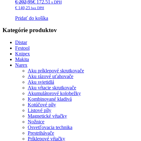
€ 202,95
€ 172.51
s DPH
€ 140,25
bez DPH
Pridať do košíka
Kategórie produktov
Distar
Festool
Knipex
Makita
Narex
Aku príklepové skrutkovače
Aku rázové uťahovače
Aku svietidlá
Aku vŕtacie skrutkovače
Akumulátorové kolobežky
Kombinované kladivá
Kotúčové píly
Listové píly
Magnetické vŕtačky
Nožnice
Osvetľovacia technika
Prestrihávače
Príklepové vŕtačky