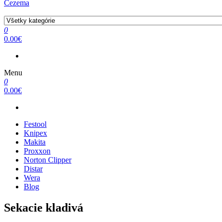
Cezema
0
0.00€
Menu
0
0.00€
Festool
Knipex
Makita
Proxxon
Norton Clipper
Distar
Wera
Blog
Sekacie kladivá