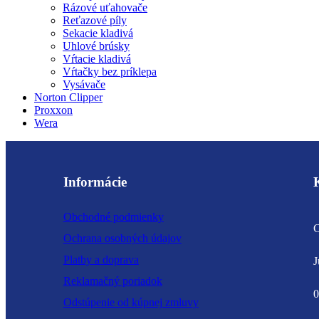
Rázové uťahovače
Reťazové píly
Sekacie kladivá
Uhlové brúsky
Vŕtacie kladivá
Vŕtačky bez príklepa
Vysávače
Norton Clipper
Proxxon
Wera
Informácie
Obchodné podmienky
C
Ochrana osobných údajov
Platby a doprava
J
Reklamačný poriadok
0
Odstúpenie od kúpnej zmluvy