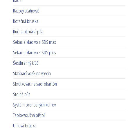
Rádio
Rázový uťahovač
Rotačná brúska
Ručná okružná píla
Sekacie kladivo s SDS max
Sekacie kladivo s SDS plus
Šesťhranný kľúč
Sklápací vozík na vrecia
Skrutkovač na sadrokartón
Stolná píla
Systém prenosných kufrov
Teplovzdušná pištoľ
Uhlová brúska