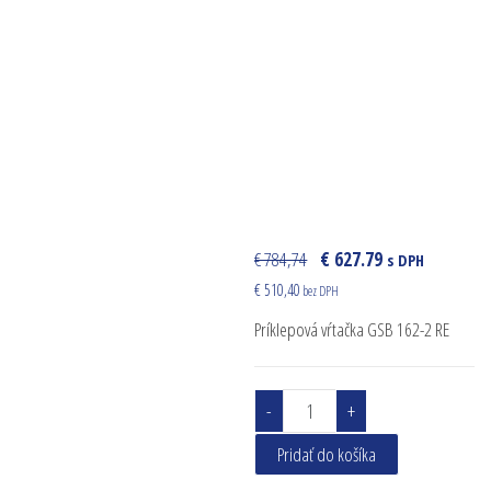
€ 784,74
€ 627.79
s DPH
€ 510,40
bez DPH
Príklepová vŕtačka GSB 162-2 RE
množstvo Príklepová vŕtač
-
+
Pridať do košíka