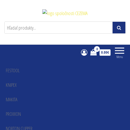
Cezema
0
0.00€
Menu
FESTOOL
KNIPEX
MAKITA
PROXXON
NORTON CLIPPER