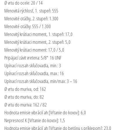
Ø vrtu do ocele: 20 / 14
Menovitá rýchlosť, 1. stupeň: 555
Menovité otáčky, 2. stupeň: 1.300
Menovité otáčky: 555 / 1.300
Menovitý krútiaci moment, 1. stupeň: 17,0
Menovitý krútiaci moment, 2. stupeň: 5,0
Menovitý krútiaci moment: 17,0 / 5,0
Pripájací závit vretena: 5/8" ­ 16 UNF
Upínací rozsah skľučovadla, min.: 3
Upínací rozsah skľučovadla, max.: 16
Upínací rozsah skľučovadla, min/max: 3 – 16
Ø vrtu do muriva, od: 162
Ø vrtu do muriva, do: 82
Ø vrtu do muriva: 162 / 82
Hodnota emisie vibrácií ah [Vŕtanie do kovov]: 6,0
Nepresnosť K [Vŕtanie do kovov]: 1,5
Hodnota emisie vibrácií ah [Vŕtanie do betónu s príklepom]: 23,0