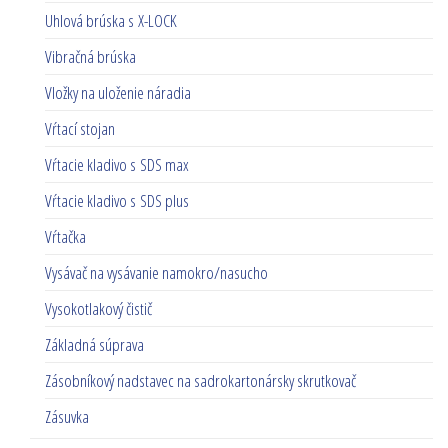
Uhlová brúska s X-LOCK
Vibračná brúska
Vložky na uloženie náradia
Vŕtací stojan
Vŕtacie kladivo s SDS max
Vŕtacie kladivo s SDS plus
Vŕtačka
Vysávač na vysávanie namokro/nasucho
Vysokotlakový čistič
Základná súprava
Zásobníkový nadstavec na sadrokartonársky skrutkovač
Zásuvka