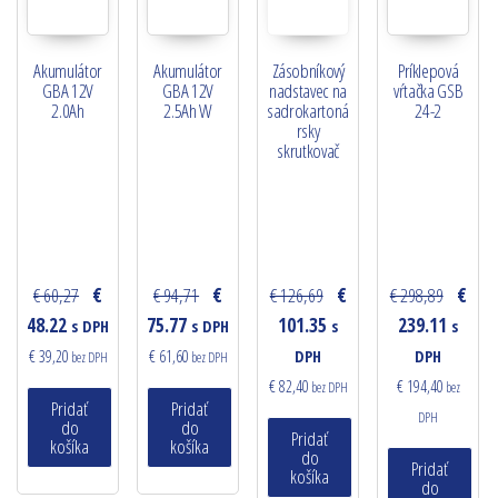
Akumulátor
Akumulátor
Zásobníkový
Príklepová
GBA 12V
GBA 12V
nadstavec na
vŕtačka GSB
2.0Ah
2.5Ah W
sadrokartoná
24-2
rsky
skrutkovač
€ 60,27
€
€ 94,71
€
€ 126,69
€
€ 298,89
€
48.22
75.77
101.35
239.11
s DPH
s DPH
s
s
€ 39,20
€ 61,60
DPH
DPH
bez DPH
bez DPH
€ 82,40
€ 194,40
bez DPH
bez
Pridať
Pridať
DPH
do
do
Pridať
košíka
košíka
do
Pridať
košíka
do