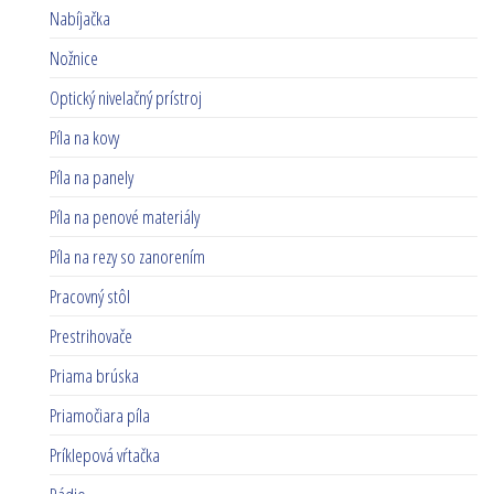
Nabíjačka
Nožnice
Optický nivelačný prístroj
Píla na kovy
Píla na panely
Píla na penové materiály
Píla na rezy so zanorením
Pracovný stôl
Prestrihovače
Priama brúska
Priamočiara píla
Príklepová vŕtačka