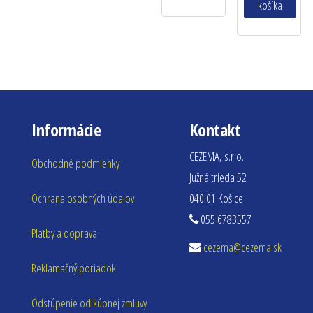
košíka
Informácie
Kontakt
CEZEMA, s.r.o.
Obchodné podmienky
Južná trieda 52
Ochrana osobných údajov
040 01 Košice
055 6783557
Platby a doprava
cezema@cezema.sk
Reklamačný poriadok
Odstúpenie od kúpnej zmluvy