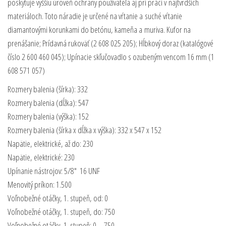
poskytuje vyššiu úroveň ochrany používateľa aj pri práci v najtvrdších
materiáloch. Toto náradie je určené na vŕtanie a suché vŕtanie
diamantovými korunkami do betónu, kameňa a muriva. Kufor na
prenášanie; Prídavná rukoväť (2 608 025 205); Hĺbkový doraz (katalógové
číslo 2 600 460 045); Upínacie skľučovadlo s ozubeným vencom 16 mm (1
608 571 057)
Rozmery balenia (šírka): 332
Rozmery balenia (dĺžka): 547
Rozmery balenia (výška): 152
Rozmery balenia (šírka x dĺžka x výška): 332 x 547 x 152
Napätie, elektrické, až do: 230
Napätie, elektrické: 230
Upínanie nástrojov: 5/8" ­ 16 UNF
Menovitý príkon: 1.500
Voľnobežné otáčky, 1. stupeň, od: 0
Voľnobežné otáčky, 1. stupeň, do: 750
Voľnobežné otáčky, 1. stupeň: 0 – 750