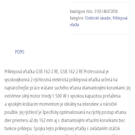
Katalógové číslo:
3165140472050
Kategórie:
Elektrické náradie
,
Príklepová
vŕtačka
POPIS
Príklepová vŕtačka GSB 162-2 RE, GSB 162-2 RE Professional je
vysokovýkonná 2-rýchlostná elektrická príklepová vŕtačka určená na
najnáročnejšie práce vrátane suchého vŕtania diamantovými korunkami. Jej
extrémne silný motor triedy 1 500 W s vysokou kapacitou preťaženia
a vysokým krútiacim momentom je ideálny na intenzívne a náročné
použitie. Jej rýchlosť je špecificky optimalizovaná na rýchly postup vŕtania
dier priemeru až do 162 mm aj s diamantovými vŕtacími korunkami bez
funkcie príklepu. Spojka tejto príklepovej vŕtačky s ovládaním otáčok