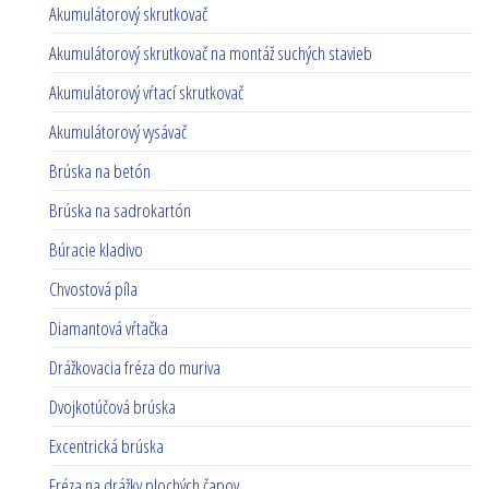
Akumulátorový skrutkovač
Akumulátorový skrutkovač na montáž suchých stavieb
Akumulátorový vŕtací skrutkovač
Akumulátorový vysávač
Brúska na betón
Brúska na sadrokartón
Búracie kladivo
Chvostová píla
Diamantová vŕtačka
Drážkovacia fréza do muriva
Dvojkotúčová brúska
Excentrická brúska
Fréza na drážky plochých čapov