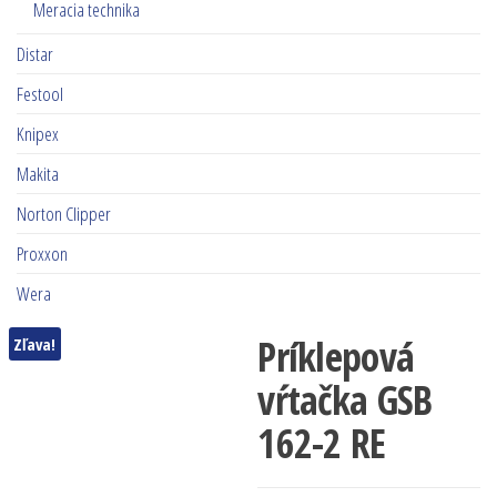
Meracia technika
Distar
Festool
Knipex
Makita
Norton Clipper
Proxxon
Wera
Príklepová
Zľava!
vŕtačka GSB
162-2 RE