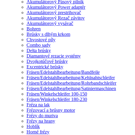
Akumulátorový Pásový pilník
Akumulátorový Power adaptér
Akumulátorový prestrihovač
Akumulátorový Rezač závitov
Akumulátorový vysávač
Bohren
Brúsky s dlhým krkom
Chvostové píly
Combo sady
Delta brúsky
Diamantové rezacie systémy
Dvojkotúčové brúsky
Excentrické brúsky
Fräsen/Edelstahlbearbeitung/Bandfeile
Fräsen/Edelstahlbearbeitung/Kehlnahtschleifer
Fräsen/Edelstahlbearbeitung/Rohrbandschleifer
Fräsen/Edelstahlbearbeitung/Satiniermaschinen
Fräsen/Winkelschleifer 100-150
Fräsen/Winkelschleifer 180-230
Fréza na lak
Frézovací a brúsny motor
Frézy do muriva
Frézy na hrany
Hoblík
Horné frézy