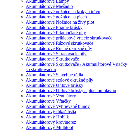
Akumulátorové Lampy
Akumulátorové Miešadlo
Akumulátorové nožnice na kríky a trávu
Akumulátorové nožnice na plech
Akumulátorové Nožnice na živý plot
Akumulátorové Priame brúsky
Akumulátorové Priamočiare píly
Akumulátorové príklepové vŕtacie skrutkovače
Akumulátorové Rázové skrutkovače
Akumulátorové Ručné okružné píly
Akumulátorové Skracovacie píly
Akumulátorové Skrutkovače
Akumulátorové Skrutkovače / Akumulátorové Vŕtačky
so skrutkovačmi
Akumulátorové Stavebné rádiá
Akumulátorové stolové okružné píly
Akumulátorové Uhlové brúsky
Akumulátorové Uhlové brúsky s plochou hlavou
Akumulátorové Ventilátory
Akumulátorové Vŕtačky
Akumulátorové Vyhrievané bundy
Akumulátorový fúkač lístia
Akumulátorový Hoblík
Akumulátorový krovinorez
Akumulátorový Multitool