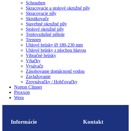
Schrauben
Skracovacie a stolové okružné píly
Skracovacie píly
Skrutkovače
Stavebné okružné píly
Stolové okružné píly
Teplovzdušné pištole
Trennen
Uhlové brúsky Ø 180-230 mm
Uhlové brúsky s plochou hlavou
Vibračné brúsky
Vŕtačky
Vysávače
Zásobovanie domácností vodou
Zavlažovanie
Zrovnávačky / Hobľovačky
Norton Clipper
Proxxon
Wera
Informácie
Kontakt