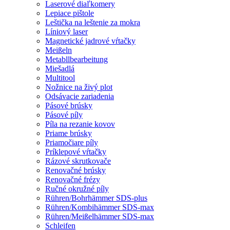
Laserové diaľkomery
Lepiace pištole
Leštička na leštenie za mokra
Líniový laser
Magnetické jadrové vŕtačky
Meißeln
Metabllbearbeitung
Miešadlá
Multitool
Nožnice na živý plot
Odsávacie zariadenia
Pásové brúsky
Pásové píly
Píla na rezanie kovov
Priame brúsky
Priamočiare píly
Príklepové vŕtačky
Rázové skrutkovače
Renovačné brúsky
Renovačné frézy
Ručné okružné píly
Rühren/Bohrhämmer SDS-plus
Rühren/Kombihämmer SDS-max
Rühren/Meißelhämmer SDS-max
Schleifen