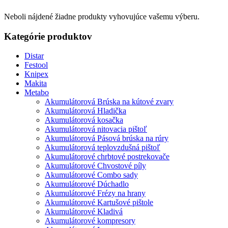
Neboli nájdené žiadne produkty vyhovujúce vašemu výberu.
Kategórie produktov
Distar
Festool
Knipex
Makita
Metabo
Akumulátorová Brúska na kútové zvary
Akumulátorová Hladička
Akumulátorová kosačka
Akumulátorová nitovacia pištoľ
Akumulátorová Pásová brúska na rúry
Akumulátorová teplovzdušná pištoľ
Akumulátorové chrbtové postrekovače
Akumulátorové Chvostové píly
Akumulátorové Combo sady
Akumulátorové Dúchadlo
Akumulátorové Frézy na hrany
Akumulátorové Kartušové pištole
Akumulátorové Kladivá
Akumulátorové kompresory